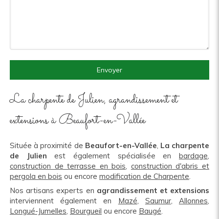
Envoyer
La charpente de Julien, agrandissement et
extensions à Beaufort-en-Vallée
Située à proximité de
Beaufort-en-Vallée
,
La charpente
de Julien
est également spécialisée en
bardage
,
construction de terrasse en bois
,
construction d'abris et
pergola en bois
ou encore
modification de Charpente
.
Nos artisans experts en
agrandissement et extensions
interviennent également en
Mazé
,
Saumur
,
Allonnes
,
Longué-Jumelles
,
Bourgueil
ou encore
Baugé
.