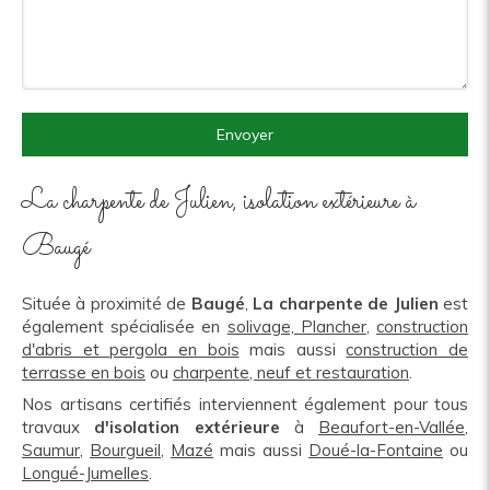
Envoyer
La charpente de Julien, isolation extérieure à
Baugé
Située à proximité de
Baugé
,
La charpente de Julien
est
également spécialisée en
solivage, Plancher
,
construction
d'abris et pergola en bois
mais aussi
construction de
terrasse en bois
ou
charpente, neuf et restauration
.
Nos artisans certifiés interviennent également pour tous
travaux
d'isolation extérieure
à
Beaufort-en-Vallée
,
Saumur
,
Bourgueil
,
Mazé
mais aussi
Doué-la-Fontaine
ou
Longué-Jumelles
.