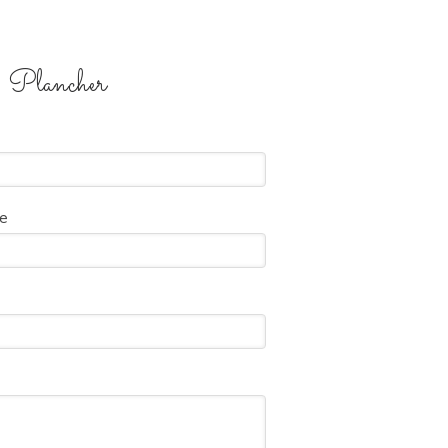
e, Plancher
e