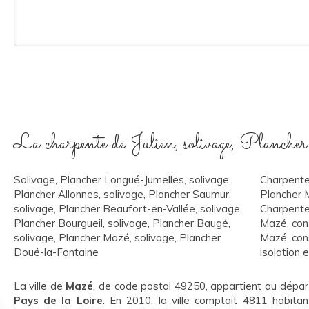
La charpente de Julien, solivage, Planch
Solivage, Plancher Longué-Jumelles
,
solivage,
Charpente
Plancher Allonnes
,
solivage, Plancher Saumur
,
Plancher 
solivage, Plancher Beaufort-en-Vallée
,
solivage,
Charpent
Plancher Bourgueil
,
solivage, Plancher Baugé
,
Mazé
,
con
solivage, Plancher Mazé
,
solivage, Plancher
Mazé
,
con
Doué-la-Fontaine
isolation 
La ville de
Mazé
, de code postal 49250, appartient au dép
Pays de la Loire
. En 2010, la ville comptait 4811 habitan