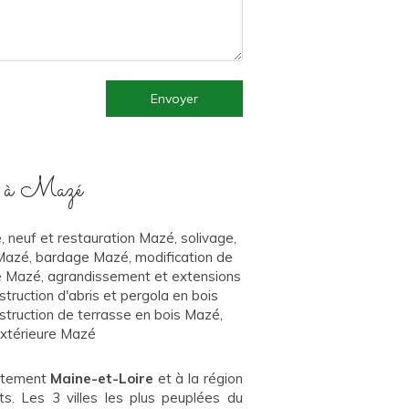
Envoyer
er à Mazé
, neuf et restauration Mazé
,
solivage,
Mazé
,
bardage Mazé
,
modification de
e Mazé
,
agrandissement et extensions
struction d'abris et pergola en bois
struction de terrasse en bois Mazé
,
extérieure Mazé
artement
Maine-et-Loire
et à la région
ts. Les 3 villes les plus peuplées du