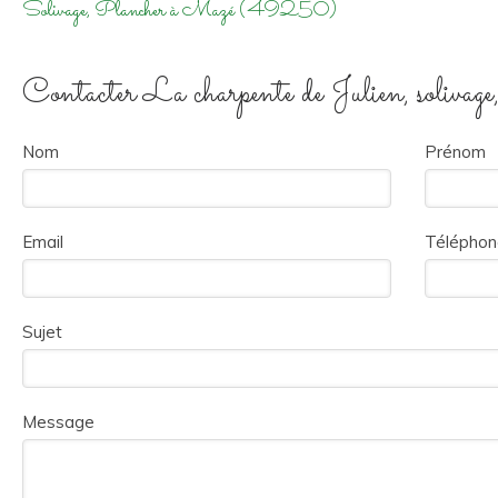
Solivage, Plancher à Mazé (49250)
Contacter La charpente de Julien, solivag
Nom
Prénom
Email
Téléphon
Sujet
Message